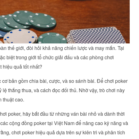
toàn thế giới, đòi hỏi khả năng chiến lược và may mắn. Tại
c biệt trong giới tổ chức giải đấu và các phòng chơi
 hiệu quả tốt nhất?
cơ bản gồm chia bài, cược, và so sánh bài. Để chơi poker
ỷ lệ thắng thua, và cách đọc đối thủ. Nhờ vậy, trò chơi này
 thuật cao.
ơi poker, hãy bắt đầu từ những ván bài nhỏ và dành thời
a các cộng đồng poker tại Việt Nam để nâng cao kỹ năng và
ng, chơi poker hiệu quả dựa trên sự kiên trì và phân tích