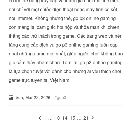
có thể dễ dàng truy cập và tham gia chơi mọi lúc mọi
nơi chỉ với một chiếc điện thoại hoặc máy tính có kết
nối internet. Không những thế, go p3 online gaming
còn mang lại cảm giác hồi hộp và thỏa mãn khi chiến
thắng các thử thách trong game. Các trang web và nền
tảng cung cấp dịch vụ go p3 online gaming luôn cập
nhật những game mới nhất, giúp người chơi không bao
giờ cảm thấy nhàm chán. Tóm lại, go p3 online gaming
là lựa chọn tuyệt vời dành cho những ai yêu thích chơi
game trực tuyến tại Việt Nam.
Sun, Mar 22, 2026
gop3
1
…
13
14
15
…
21